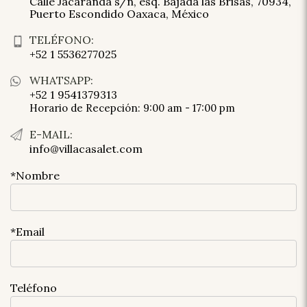
Calle Jacaranda s/n, esq. Bajada las Brisas, 70934,
Puerto Escondido Oaxaca, México
TELÉFONO:
+52 1 5536277025
WHATSAPP:
+52 1 9541379313
Horario de Recepción: 9:00 am - 17:00 pm
E-MAIL:
info@villacasalet.com
*Nombre
*Email
Teléfono