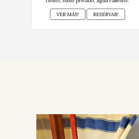
closet, baño privado, agua caliente.
VER MÁS!
RESERVAR!