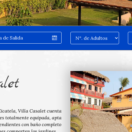
alet
icatela, Villa Casalet cuenta
nes totalmente equipada, apta
pendientes con baño completo
nes comparten los jardines,