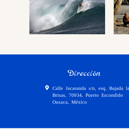
Dirección
Calle Jacaranda s/n, esq. Bajada l
Brisas, 70934, Puerto Escondido
Oaxaca, México