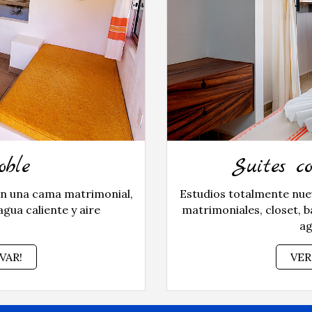
oble
Suites c
on una cama matrimonial,
Estudios totalmente nue
agua caliente y aire
matrimoniales, closet, b
ag
VAR!
VER