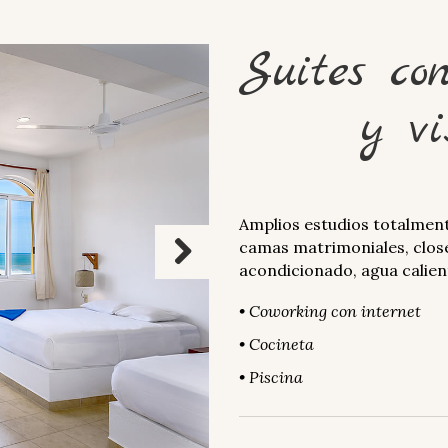
Suites con
y v
Amplios estudios totalmen
camas matrimoniales, close
acondicionado, agua calient
Next
• Coworking con internet
• Cocineta
• Piscina